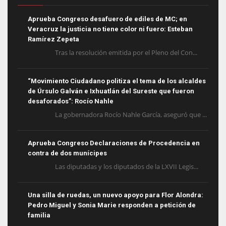
Aprueba Congreso desafuero de ediles de MC; en
Veracruz la justicia no tiene color ni fuero: Esteban
Ramírez Zepeta
Tras la resolución emitida por el Pleno del Con...
“Movimiento Ciudadano politiza el tema de los alcaldes
de Úrsulo Galván e Ixhuatlán del Sureste que fueron
desaforados”: Rocío Nahle
La gobernadora Rocío Nahle García, aseguró que ...
Aprueba Congreso Declaraciones de Procedencia en
contra de dos munícipes
Las diputadas y los diputados de la LXVII Legis...
Una silla de ruedas, un nuevo apoyo para Flor Alondra:
Pedro Miguel y Sonia Marie responden a petición de
familia