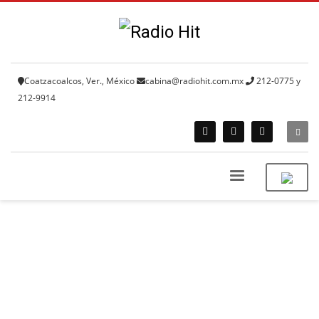
Coatzacoalcos, Ver., México
cabina@radiohit.com.mx
212-0775 y
212-9914