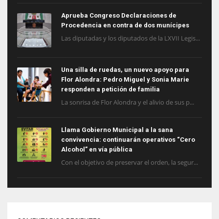
Aprueba Congreso Declaraciones de
Procedencia en contra de dos munícipes
Las diputadas y los diputados de la LXVII Legis...
Una silla de ruedas, un nuevo apoyo para
Flor Alondra: Pedro Miguel y Sonia Marie
responden a petición de familia
La sonrisa de Flor Alondra y el alivio de sus p...
Llama Gobierno Municipal a la sana
convivencia: continuarán operativos “Cero
Alcohol” en vía pública
Con el objetivo de preservar el orden, la segur...