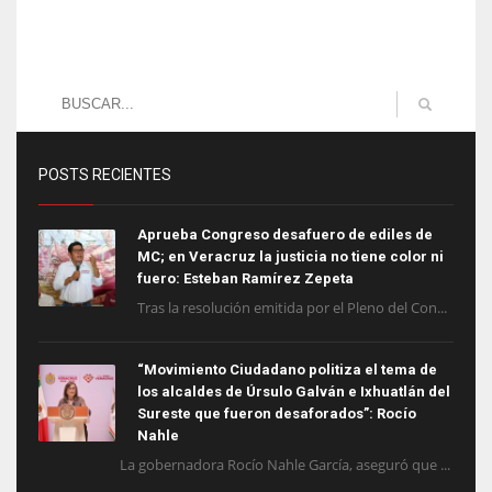
POSTS RECIENTES
Aprueba Congreso desafuero de ediles de
MC; en Veracruz la justicia no tiene color ni
fuero: Esteban Ramírez Zepeta
Tras la resolución emitida por el Pleno del Con...
“Movimiento Ciudadano politiza el tema de
los alcaldes de Úrsulo Galván e Ixhuatlán del
Sureste que fueron desaforados”: Rocío
Nahle
La gobernadora Rocío Nahle García, aseguró que ...