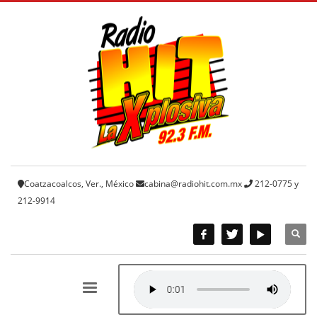
Coatzacoalcos, Ver., México
cabina@radiohit.com.mx
212-0775 y
212-9914