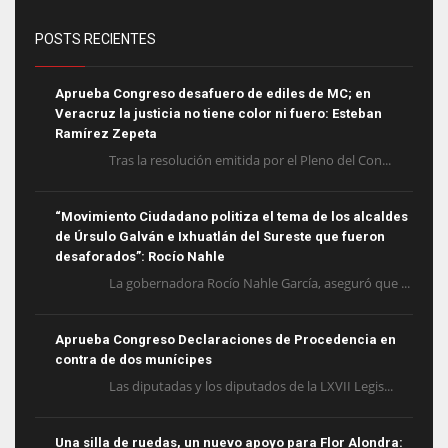
POSTS RECIENTES
Aprueba Congreso desafuero de ediles de MC; en
Veracruz la justicia no tiene color ni fuero: Esteban
Ramírez Zepeta
Tras la resolución emitida por el Pleno del Con...
“Movimiento Ciudadano politiza el tema de los alcaldes
de Úrsulo Galván e Ixhuatlán del Sureste que fueron
desaforados”: Rocío Nahle
La gobernadora Rocío Nahle García, aseguró que ...
Aprueba Congreso Declaraciones de Procedencia en
contra de dos munícipes
Las diputadas y los diputados de la LXVII Legis...
Una silla de ruedas, un nuevo apoyo para Flor Alondra: