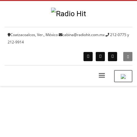
Coatzacoalcos, Ver., México
cabina@radiohit.com.mx
212-0775 y
212-9914