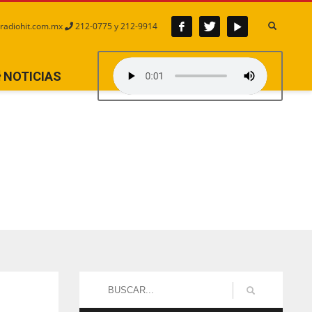
radiohit.com.mx
212-0775 y 212-9914
NOTICIAS