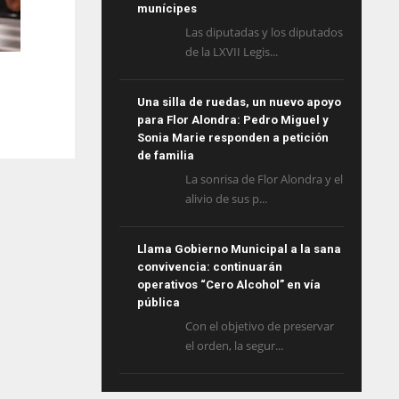
munícipes
Las diputadas y los diputados
de la LXVII Legis...
Una silla de ruedas, un nuevo apoyo
para Flor Alondra: Pedro Miguel y
Sonia Marie responden a petición
de familia
La sonrisa de Flor Alondra y el
alivio de sus p...
Llama Gobierno Municipal a la sana
convivencia: continuarán
operativos “Cero Alcohol” en vía
pública
Con el objetivo de preservar
el orden, la segur...