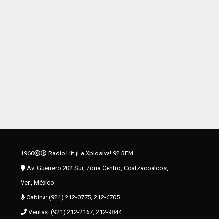
1960
Radio Hit ¡La Xplosiva! 92.3FM
Av. Guerrero 202 Sur, Zona Centro, Coatzacoalcos,
Ver., México
Cabina: (921) 212-0775, 212-6705
Ventas: (921) 212-2167, 212-9844