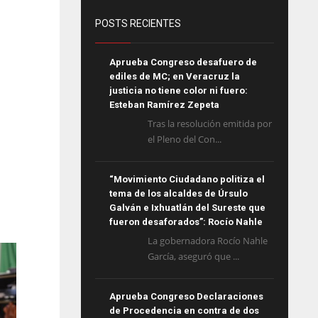
POSTS RECIENTES
Aprueba Congreso desafuero de
ediles de MC; en Veracruz la
justicia no tiene color ni fuero:
Esteban Ramírez Zepeta
Tras la resolución emitida por
el Pleno del Con...
“Movimiento Ciudadano politiza el
tema de los alcaldes de Úrsulo
Galván e Ixhuatlán del Sureste que
fueron desaforados”: Rocío Nahle
La gobernadora Rocío Nahle
García, aseguró que ...
Aprueba Congreso Declaraciones
de Procedencia en contra de dos