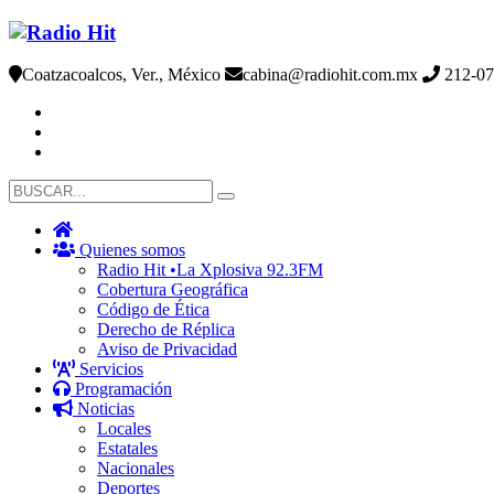
Coatzacoalcos, Ver., México
cabina@radiohit.com.mx
212-07
Quienes somos
Radio Hit •La Xplosiva 92.3FM
Cobertura Geográfica
Código de Ética
Derecho de Réplica
Aviso de Privacidad
Servicios
Programación
Noticias
Locales
Estatales
Nacionales
Deportes