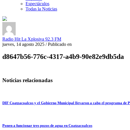
Espectáculos
Todas la Noticias
Radio Hit La Xplosiva 92.3 FM
jueves, 14 agosto 2025
/
Publicado en
d8647b56-776c-4317-a4b9-90e82e9db5da
Noticias relacionadas
DIF Coatzacoalcos y el Gobierno Municipal llevaron a cabo el programa de 
Ponen a funcionar tres pozos de agua en Coatzacoalcos