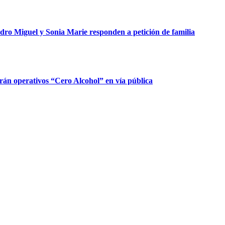
dro Miguel y Sonia Marie responden a petición de familia
rán operativos “Cero Alcohol” en vía pública