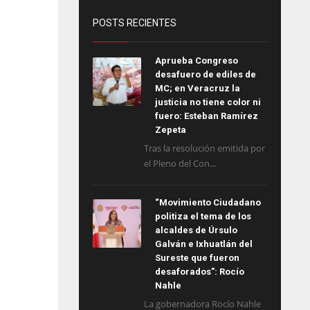
POSTS RECIENTES
Aprueba Congreso
desafuero de ediles de
MC; en Veracruz la
justicia no tiene color ni
fuero: Esteban Ramírez
Zepeta
Tras la resolución emitida por
el Pleno del Con...
“Movimiento Ciudadano
politiza el tema de los
alcaldes de Úrsulo
Galván e Ixhuatlán del
Sureste que fueron
desaforados”: Rocío
Nahle
La gobernadora Rocío Nahle