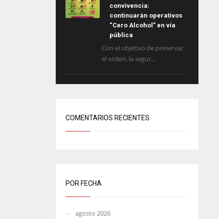
convivencia:
continuarán operativos
“Cero Alcohol” en vía
pública
Con el objetivo de preservar
el orden, la segur...
COMENTARIOS RECIENTES
POR FECHA
agosto 2026