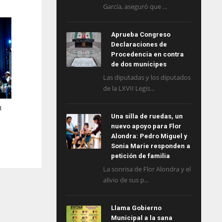
García, aseguró que ...
Aprueba Congreso
Declaraciones de
Procedencia en contra
de dos munícipes
Las diputadas y los diputados
de la LXVII Legis...
l
Una silla de ruedas, un
nuevo apoyo para Flor
Alondra: Pedro Miguel y
Sonia Marie responden a
petición de familia
La sonrisa de Flor Alondra y el
alivio de sus p...
Llama Gobierno
Municipal a la sana