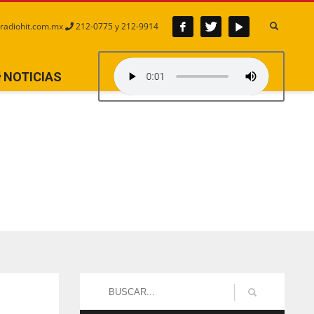
radiohit.com.mx
212-0775 y 212-9914
NOTICIAS