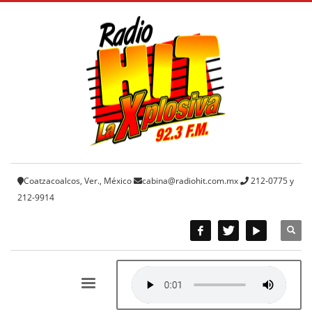
Coatzacoalcos, Ver., México
cabina@radiohit.com.mx
212-0775 y
212-9914