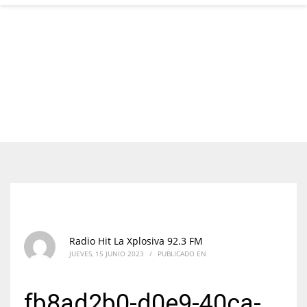
Radio Hit La Xplosiva 92.3 FM
JUEVES, 15 JUNIO 2023
/
PUBLICADO EN
fb8ad2b0-d0e9-40ca-