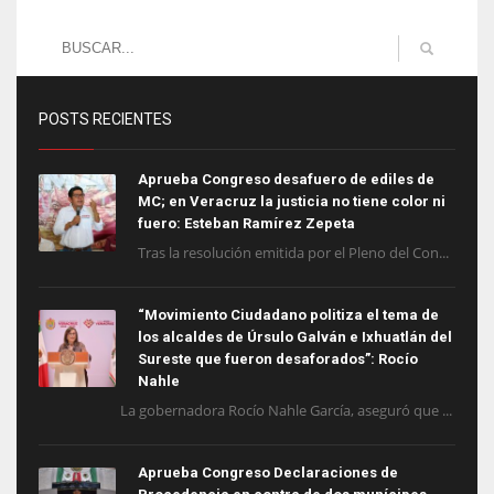
POSTS RECIENTES
Aprueba Congreso desafuero de ediles de
MC; en Veracruz la justicia no tiene color ni
fuero: Esteban Ramírez Zepeta
Tras la resolución emitida por el Pleno del Con...
“Movimiento Ciudadano politiza el tema de
los alcaldes de Úrsulo Galván e Ixhuatlán del
Sureste que fueron desaforados”: Rocío
Nahle
La gobernadora Rocío Nahle García, aseguró que ...
Aprueba Congreso Declaraciones de