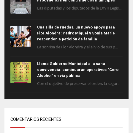
Procedencia en contra de dos munícipes
Las diputadas y los diputados de la LXVII Legis...
Una silla de ruedas, un nuevo apoyo para
Flor Alondra: Pedro Miguel y Sonia Marie
responden a petición de familia
La sonrisa de Flor Alondra y el alivio de sus p...
Llama Gobierno Municipal a la sana
convivencia: continuarán operativos “Cero
Alcohol” en vía pública
Con el objetivo de preservar el orden, la segur...
COMENTARIOS RECIENTES