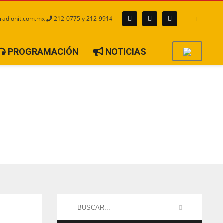
radiohit.com.mx
212-0775 y 212-9914
PROGRAMACIÓN
NOTICIAS