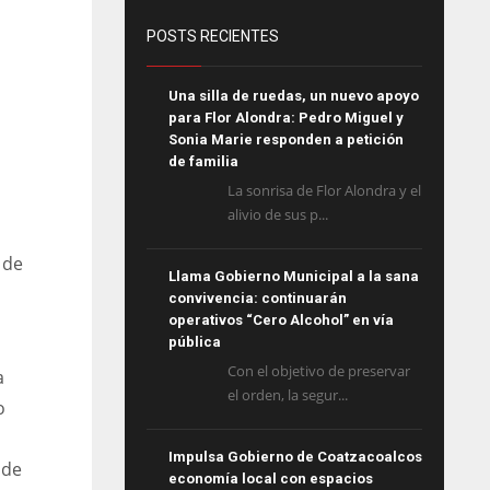
POSTS RECIENTES
Una silla de ruedas, un nuevo apoyo
para Flor Alondra: Pedro Miguel y
Sonia Marie responden a petición
de familia
La sonrisa de Flor Alondra y el
alivio de sus p...
 de
Llama Gobierno Municipal a la sana
convivencia: continuarán
operativos “Cero Alcohol” en vía
pública
Con el objetivo de preservar
a
el orden, la segur...
o
Impulsa Gobierno de Coatzacoalcos
 de
economía local con espacios