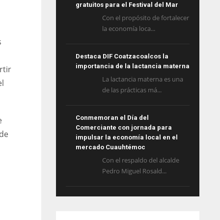
gratuitos para el Festival del Mar
Con el propósito de fortalecer
la economía loca...
s
Destaca DIF Coatzacoalcos la
importancia de la lactancia materna
rtir
La lactancia materna es una
el
de las prácticas má...
Conmemoran el Día del
e
Comerciante con jornada para
 de
impulsar la economía local en el
mercado Cuauhtémoc
Con el respaldo del alcalde
Pedro Miguel Rosald...