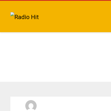
Radio Hit La Xplosiva 92.3 FM
LUNES, 15 JUNIO 2026
/
PUBLICADO EN
LOCALES