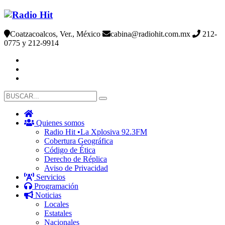
Coatzacoalcos, Ver., México
cabina@radiohit.com.mx
212-
0775 y 212-9914
Quienes somos
Radio Hit •La Xplosiva 92.3FM
Cobertura Geográfica
Código de Ética
Derecho de Réplica
Aviso de Privacidad
Servicios
Programación
Noticias
Locales
Estatales
Nacionales