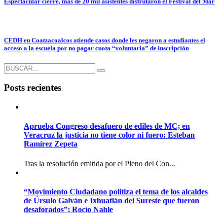
Espectacular cierre, más de 20 mil asistentes disfrutaron el Festival del Mar
CEDH en Coatzacoalcos atiende casos donde les negaron a estudiantes el
acceso a la escuela por no pagar cuota “voluntaria” de inscripción
Posts recientes
Aprueba Congreso desafuero de ediles de MC; en
Veracruz la justicia no tiene color ni fuero: Esteban
Ramírez Zepeta
Tras la resolución emitida por el Pleno del Con...
“Movimiento Ciudadano politiza el tema de los alcaldes
de Úrsulo Galván e Ixhuatlán del Sureste que fueron
desaforados”: Rocío Nahle