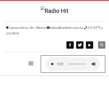
Coatzacoalcos, Ver., México
cabina@radiohit.com.mx
212-0775 y
212-9914