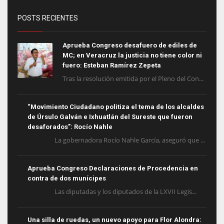
POSTS RECIENTES
Aprueba Congreso desafuero de ediles de
MC; en Veracruz la justicia no tiene color ni
fuero: Esteban Ramírez Zepeta
Tras la resolución emitida por el Pleno del Con...
“Movimiento Ciudadano politiza el tema de los alcaldes
de Úrsulo Galván e Ixhuatlán del Sureste que fueron
desaforados”: Rocío Nahle
La gobernadora Rocío Nahle García, aseguró que ...
Aprueba Congreso Declaraciones de Procedencia en
contra de dos munícipes
Las diputadas y los diputados de la LXVII Legis...
Una silla de ruedas, un nuevo apoyo para Flor Alondra: