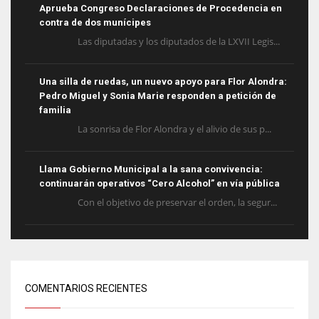
Aprueba Congreso Declaraciones de Procedencia en
contra de dos munícipes
Las diputadas y los diputados de la LXVII Legis...
Una silla de ruedas, un nuevo apoyo para Flor Alondra:
Pedro Miguel y Sonia Marie responden a petición de
familia
La sonrisa de Flor Alondra y el alivio de sus p...
Llama Gobierno Municipal a la sana convivencia:
continuarán operativos “Cero Alcohol” en vía pública
Con el objetivo de preservar el orden, la segur...
COMENTARIOS RECIENTES