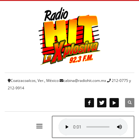
Coatzacoalcos, Ver., México
cabina@radiohit.com.mx
212-0775 y
212-9914