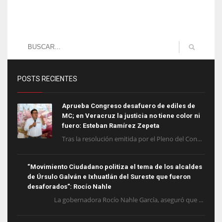
POSTS RECIENTES
Aprueba Congreso desafuero de ediles de
MC; en Veracruz la justicia no tiene color ni
fuero: Esteban Ramírez Zepeta
Tras la resolución emitida por el Pleno del Con...
“Movimiento Ciudadano politiza el tema de los alcaldes
de Úrsulo Galván e Ixhuatlán del Sureste que fueron
desaforados”: Rocío Nahle
La gobernadora Rocío Nahle García, aseguró que ...