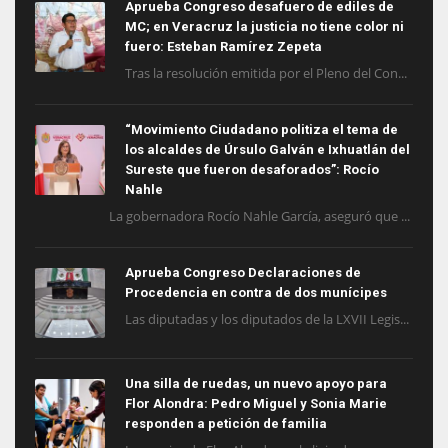
Aprueba Congreso desafuero de ediles de
MC; en Veracruz la justicia no tiene color ni
fuero: Esteban Ramírez Zepeta
Tras la resolución emitida por el Pleno del Con...
“Movimiento Ciudadano politiza el tema de
los alcaldes de Úrsulo Galván e Ixhuatlán del
Sureste que fueron desaforados”: Rocío
Nahle
La gobernadora Rocío Nahle García, aseguró que ...
Aprueba Congreso Declaraciones de
Procedencia en contra de dos munícipes
Las diputadas y los diputados de la LXVII Legis...
Una silla de ruedas, un nuevo apoyo para
Flor Alondra: Pedro Miguel y Sonia Marie
responden a petición de familia