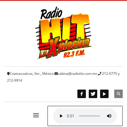
Coatzacoalcos, Ver., México
cabina@radiohit.com.mx
212-0775 y
212-9914