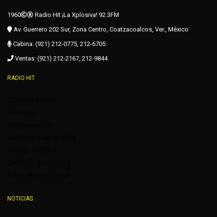
1960
Radio Hit ¡La Xplosiva! 92.3FM
Av. Guerrero 202 Sur, Zona Centro, Coatzacoalcos, Ver., México
Cabina: (921) 212-0775, 212-6705
Ventas: (921) 212-2167, 212-9844
RADIO HIT
Quienes somos
Servicios
Programación
Cobertura Geográfica
Código de Ética
Derecho de Réplica
Aviso de Privacidad
NOTICIAS