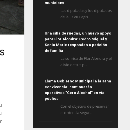
munícipes
Las diputadas y los diputados
de la LXVII Legis...
Una silla de ruedas, un nuevo apoyo
para Flor Alondra: Pedro Miguel y
Sonia Marie responden a petición
as
de familia
La sonrisa de Flor Alondra y el
alivio de sus p...
Llama Gobierno Municipal a la sana
convivencia: continuarán
operativos “Cero Alcohol” en vía
pública
u
Con el objetivo de preservar
u
el orden, la segur...
r