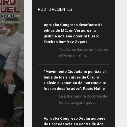
POSTS RECIENTES
Aprueba Congreso desafuero de
ediles de MC; en Veracruz la
justicia no tiene color ni fuero:
Esteban Ramírez Zepeta
Tras la resolución emitida por
el Pleno del Con...
“Movimiento Ciudadano politiza el
tema de los alcaldes de Úrsulo
Galván e Ixhuatlán del Sureste que
fueron desaforados”: Rocío Nahle
La gobernadora Rocío Nahle
García, aseguró que ...
Aprueba Congreso Declaraciones
de Procedencia en contra de dos