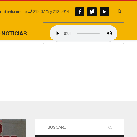
radiohit.com.mx
212-0775 y 212-9914
NOTICIAS