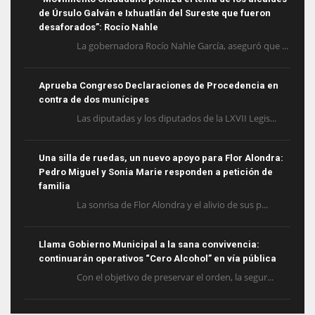
de Úrsulo Galván e Ixhuatlán del Sureste que fueron
desaforados”: Rocío Nahle
La gobernadora Rocío Nahle García, aseguró que ...
Aprueba Congreso Declaraciones de Procedencia en
contra de dos munícipes
Las diputadas y los diputados de la LXVII Legis...
Una silla de ruedas, un nuevo apoyo para Flor Alondra:
Pedro Miguel y Sonia Marie responden a petición de
familia
La sonrisa de Flor Alondra y el alivio de sus p...
Llama Gobierno Municipal a la sana convivencia:
continuarán operativos “Cero Alcohol” en vía pública
Con el objetivo de preservar el orden, la segur...