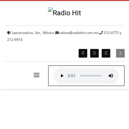
Coatzacoalcos, Ver., México
cabina@radiohit.com.mx
212-0775 y
212-9914