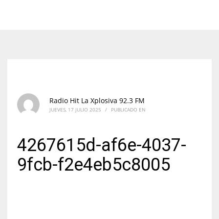
Radio Hit La Xplosiva 92.3 FM
JUEVES, 17 JULIO 2025
/
PUBLICADO EN
4267615d-af6e-4037-
9fcb-f2e4eb5c8005