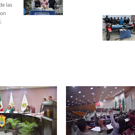
de las
con
.