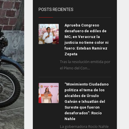
POSTS RECIENTES
Aprueba Congreso
desafuero de ediles de
MC; en Veracruz la
justicia no tiene color ni
fuero: Esteban Ramírez
Zepeta
Tras la resolución emitida por
el Pleno del Con...
“Movimiento Ciudadano
politiza el tema de los
alcaldes de Úrsulo
Galván e Ixhuatlán del
Sureste que fueron
desaforados”: Rocío
Nahle
La gobernadora Rocío Nahle