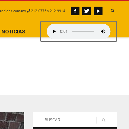
radiohit.com.mx
212-0775 y 212-9914
NOTICIAS