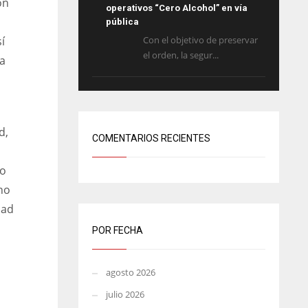
ón
operativos “Cero Alcohol” en vía
pública
í
Con el objetivo de preservar
el orden, la segur...
a
d,
COMENTARIOS RECIENTES
mo
no
dad
POR FECHA
agosto 2026
julio 2026