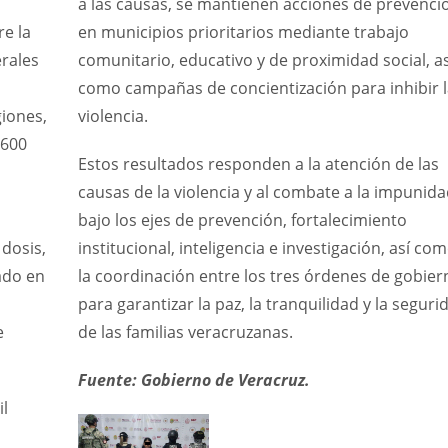
a las causas, se mantienen acciones de prevenci
re la
en municipios prioritarios mediante trabajo
erales
comunitario, educativo y de proximidad social, as
como campañas de concientización para inhibir l
giones,
violencia.
 600
Estos resultados responden a la atención de las
causas de la violencia y al combate a la impunida
bajo los ejes de prevención, fortalecimiento
dosis,
institucional, inteligencia e investigación, así co
ado en
la coordinación entre los tres órdenes de gobier
para garantizar la paz, la tranquilidad y la seguri
e
de las familias veracruzanas.
Fuente: Gobierno de Veracruz.
il