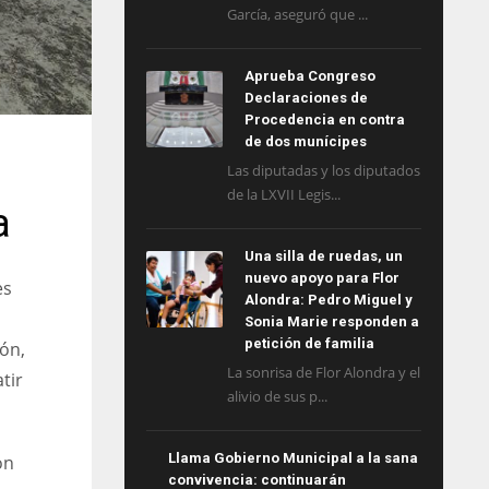
García, aseguró que ...
Aprueba Congreso
Declaraciones de
Procedencia en contra
de dos munícipes
Las diputadas y los diputados
de la LXVII Legis...
a
Una silla de ruedas, un
nuevo apoyo para Flor
es
Alondra: Pedro Miguel y
Sonia Marie responden a
petición de familia
ón,
La sonrisa de Flor Alondra y el
tir
alivio de sus p...
Llama Gobierno Municipal a la sana
ón
convivencia: continuarán