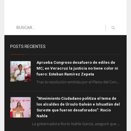
POSTS RECIENTES
Aprueba Congreso desafuero de ediles de
MC; en Veracruz la justicia no tiene color ni
fuero: Esteban Ramírez Zepeta
Tras la resolución emitida por el Pleno del Con...
“Movimiento Ciudadano politiza el tema de
los alcaldes de Úrsulo Galván e Ixhuatlán del
Sureste que fueron desaforados”: Rocío
Nahle
La gobernadora Rocío Nahle García, aseguró que ...