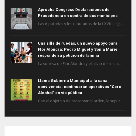
Aprueba Congreso Declaraciones de
Procedencia en contra de dos munícipes
Las diputadas y los diputados de la LXVII Legis...
Una silla de ruedas, un nuevo apoyo para
Flor Alondra: Pedro Miguel y Sonia Marie
responden a petición de familia
La sonrisa de Flor Alondra y el alivio de sus p...
Llama Gobierno Municipal a la sana
convivencia: continuarán operativos “Cero
Alcohol” en vía pública
Con el objetivo de preservar el orden, la segur...