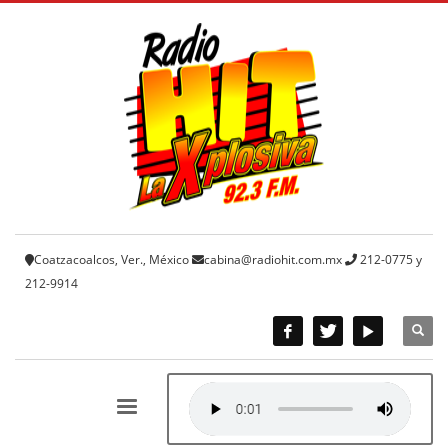
Coatzacoalcos, Ver., México
cabina@radiohit.com.mx
212-0775 y
212-9914