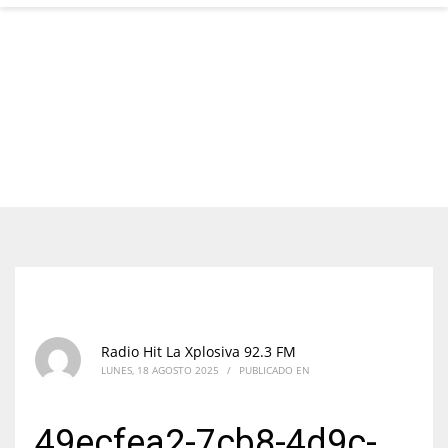
Radio Hit La Xplosiva 92.3 FM
LUNES, 18 AGOSTO 2025
/
PUBLICADO EN
49ecfea2-7cb8-4d9c-