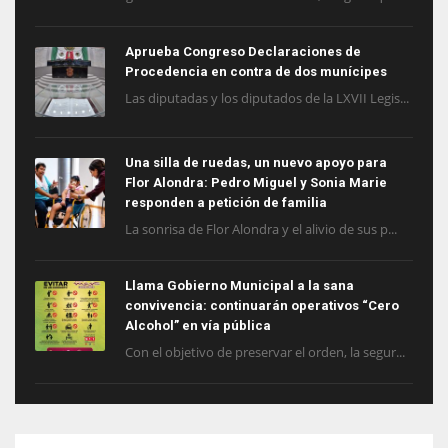
Aprueba Congreso Declaraciones de
Procedencia en contra de dos munícipes
Las diputadas y los diputados de la LXVII Legis...
Una silla de ruedas, un nuevo apoyo para
Flor Alondra: Pedro Miguel y Sonia Marie
responden a petición de familia
La sonrisa de Flor Alondra y el alivio de sus p...
Llama Gobierno Municipal a la sana
convivencia: continuarán operativos “Cero
Alcohol” en vía pública
Con el objetivo de preservar el orden, la segur...