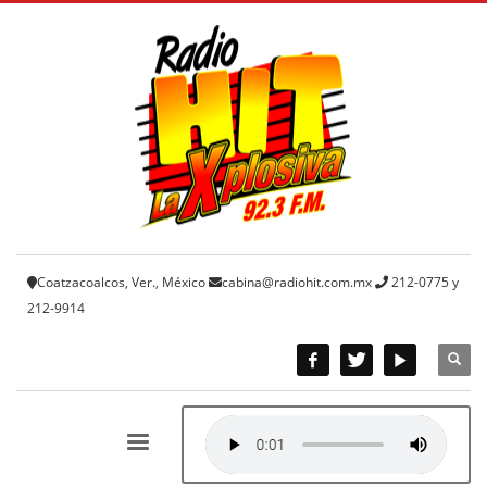
Coatzacoalcos, Ver., México
cabina@radiohit.com.mx
212-0775 y
212-9914