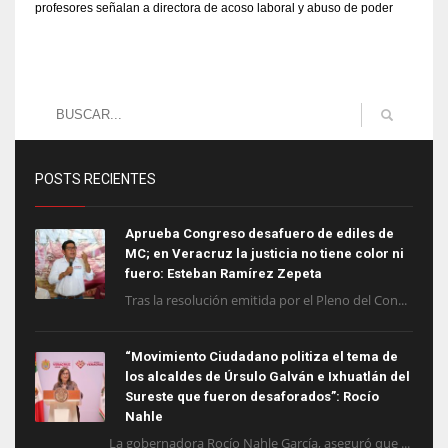
profesores señalan a directora de acoso laboral y abuso de poder
POSTS RECIENTES
Aprueba Congreso desafuero de ediles de
MC; en Veracruz la justicia no tiene color ni
fuero: Esteban Ramírez Zepeta
Tras la resolución emitida por el Pleno del Con...
“Movimiento Ciudadano politiza el tema de
los alcaldes de Úrsulo Galván e Ixhuatlán del
Sureste que fueron desaforados”: Rocío
Nahle
La gobernadora Rocío Nahle García, aseguró que ...