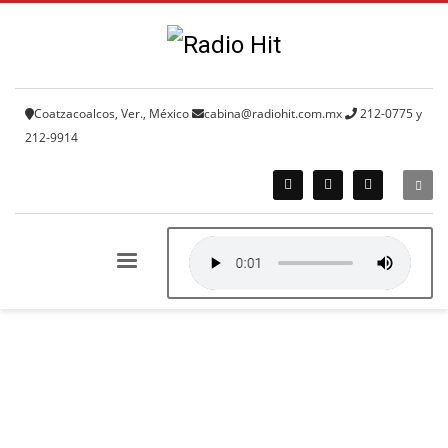
Coatzacoalcos, Ver., México
cabina@radiohit.com.mx
212-0775 y
212-9914