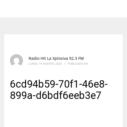
Radio Hit La Xplosiva 92.3 FM
LUNES, 18 AGOSTO 2025
/
PUBLICADO EN
6cd94b59-70f1-46e8-
899a-d6bdf6eeb3e7