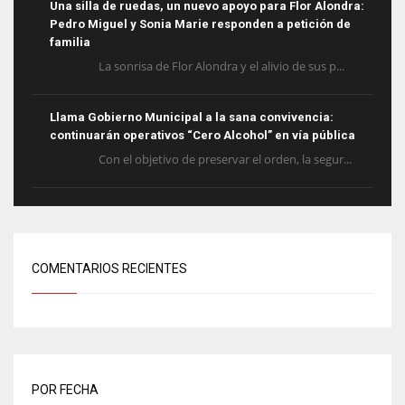
Una silla de ruedas, un nuevo apoyo para Flor Alondra:
Pedro Miguel y Sonia Marie responden a petición de
familia
La sonrisa de Flor Alondra y el alivio de sus p...
Llama Gobierno Municipal a la sana convivencia:
continuarán operativos “Cero Alcohol” en vía pública
Con el objetivo de preservar el orden, la segur...
COMENTARIOS RECIENTES
POR FECHA