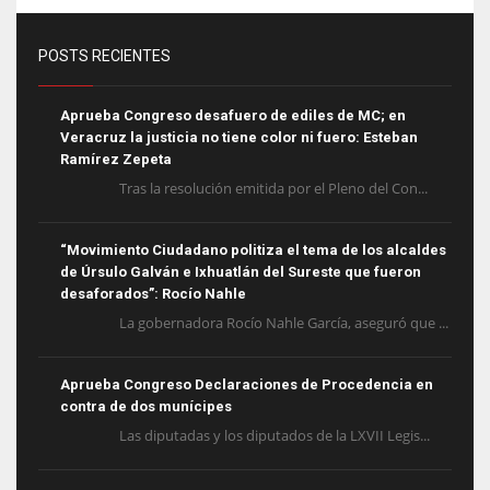
POSTS RECIENTES
Aprueba Congreso desafuero de ediles de MC; en
Veracruz la justicia no tiene color ni fuero: Esteban
Ramírez Zepeta
Tras la resolución emitida por el Pleno del Con...
“Movimiento Ciudadano politiza el tema de los alcaldes
de Úrsulo Galván e Ixhuatlán del Sureste que fueron
desaforados”: Rocío Nahle
La gobernadora Rocío Nahle García, aseguró que ...
Aprueba Congreso Declaraciones de Procedencia en
contra de dos munícipes
Las diputadas y los diputados de la LXVII Legis...