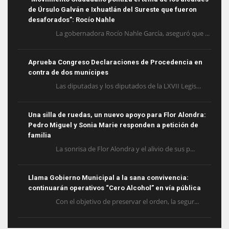
de Úrsulo Galván e Ixhuatlán del Sureste que fueron
desaforados”: Rocío Nahle
La gobernadora Rocío Nahle García, aseguró que ...
Aprueba Congreso Declaraciones de Procedencia en
contra de dos munícipes
Las diputadas y los diputados de la LXVII Legis...
Una silla de ruedas, un nuevo apoyo para Flor Alondra:
Pedro Miguel y Sonia Marie responden a petición de
familia
La sonrisa de Flor Alondra y el alivio de sus p...
Llama Gobierno Municipal a la sana convivencia:
continuarán operativos “Cero Alcohol” en vía pública
Con el objetivo de preservar el orden, la segur...