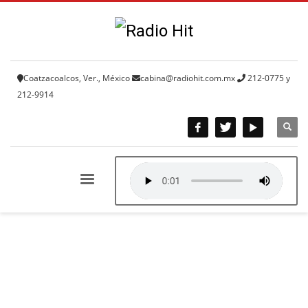
Coatzacoalcos, Ver., México
cabina@radiohit.com.mx
212-0775 y
212-9914