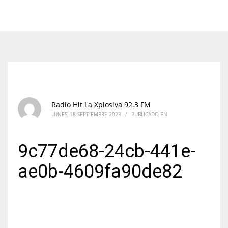
Radio Hit La Xplosiva 92.3 FM
LUNES, 18 SEPTIEMBRE 2023
/
PUBLICADO EN
9c77de68-24cb-441e-
ae0b-4609fa90de82