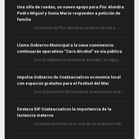
Una silla de ruedas, un nuevo apoyo para Flor Alondra:
Pedro Miguel y Sonia Marie responden a petición de
familia
La sonrisa de Flor Alondra y el alivio de sus p...
Llama Gobierno Municipal a la sana convivencia:
continuarán operativos “Cero Alcohol” en vía pública
Con el objetivo de preservar el orden, la segur...
Impulsa Gobierno de Coatzacoalcos economía local
con espacios gratuitos para el Festival del Mar
Con el propósito de fortalecer la economía loca...
Destaca DIF Coatzacoalcos la importancia de la
lactancia materna
La lactancia materna es una de las prácticas má...