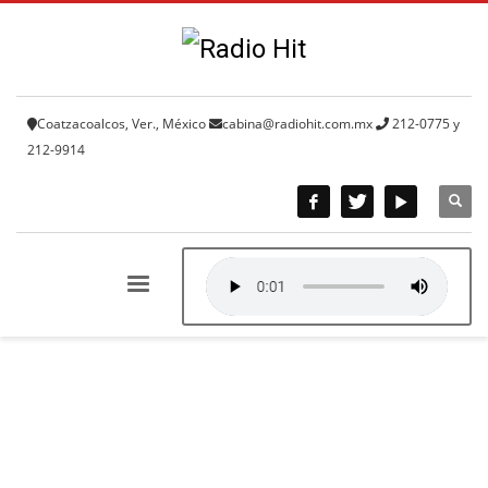
Coatzacoalcos, Ver., México
cabina@radiohit.com.mx
212-0775 y
212-9914