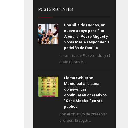
POSTS RECIENTES
Una silla de ruedas, un
nuevo apoyo para Flor
Alondra: Pedro Miguel y
Sonia Marie responden a
petición de familia
La sonrisa de Flor Alondra y el
alivio de sus p...
Llama Gobierno
Municipal a la sana
convivencia:
continuarán operativos
“Cero Alcohol” en vía
pública
Con el objetivo de preservar
el orden, la segur...