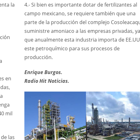
nta la
4.- Si bien es importante dotar de fertilizantes al
campo mexicano, se requiere también que una
parte de la producción del complejo Cosoleacaq
suministre amoniaco a las empresas privadas, y
ción
que anualmente esta industria importa de EE.UU
este petroquímico para sus procesos de
producción.
a
Enrique Burgos.
es en
Radio Hit Noticias.
adas,
la
enga
40 mil
de las