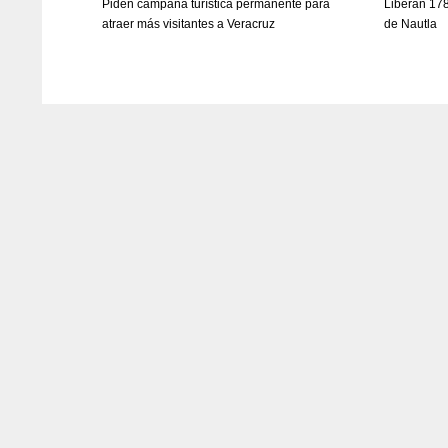
Piden campaña turística permanente para
Liberan 178
atraer más visitantes a Veracruz
de Nautla