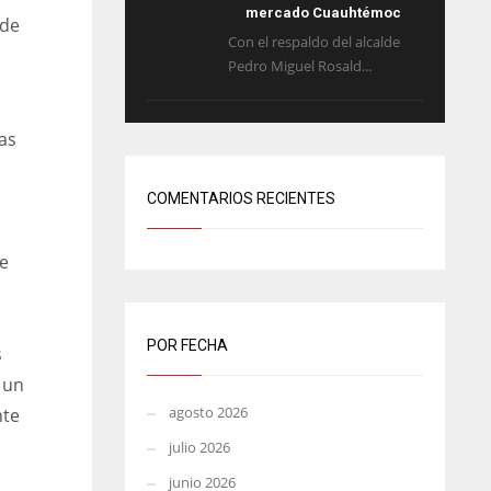
mercado Cuauhtémoc
 de
Con el respaldo del alcalde
Pedro Miguel Rosald...
as
COMENTARIOS RECIENTES
e
POR FECHA
s
 un
agosto 2026
nte
julio 2026
junio 2026