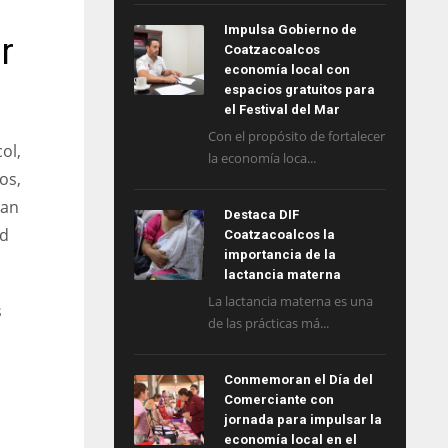
Impulsa Gobierno de
r
Coatzacoalcos
economía local con
espacios gratuitos para
el Festival del Mar
Con el propósito de fortalecer
ol,
la economía loca...
os,
jan
Destaca DIF
ad
Coatzacoalcos la
importancia de la
lactancia materna
La lactancia materna es una
s
de las prácticas má...
Conmemoran el Día del
Comerciante con
jornada para impulsar la
economía local en el