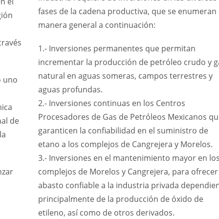
n el
fases de la cadena productiva, que se enumeran
gión
manera general a continuación:
través
1.- Inversiones permanentes que permitan
incrementar la producción de petróleo crudo y g
natural en aguas someras, campos terrestres y
o uno
aguas profundas.
2.- Inversiones continuas en los Centros
mica
Procesadores de Gas de Petróleos Mexicanos qu
nal de
garanticen la confiabilidad en el suministro de
la
etano a los complejos de Cangrejera y Morelos.
3.- Inversiones en el mantenimiento mayor en lo
nzar
complejos de Morelos y Cangrejera, para ofrecer
abasto confiable a la industria privada dependie
principalmente de la producción de óxido de
etileno, así como de otros derivados.