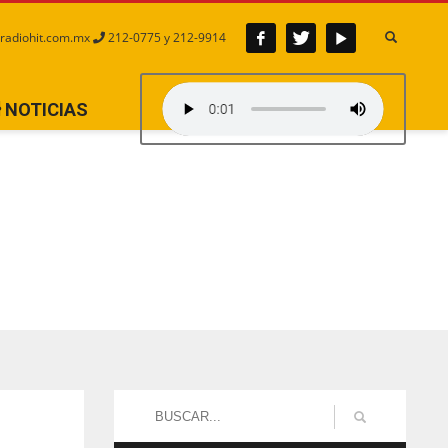
radiohit.com.mx
212-0775 y 212-9914
NOTICIAS