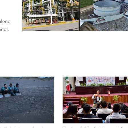
ileno,
anol,