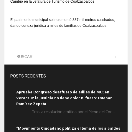
Cambio en la Jefatura de Turismo de Coatzacoalcos
El patrimonio municipal se incrementó 887 mil metros cuadrados,
dando certeza jurídica a miles de familias de Coatzacoalcos
POSTS RECIENTES
Aprueba Congreso desafuero de ediles de MC; en
Veracruz la justicia no tiene color ni fuero: Esteban
Ramírez Zepeta
Tras la resolución emitida por el Pleno del Con...
“Movimiento Ciudadano politiza el tema de los alcaldes