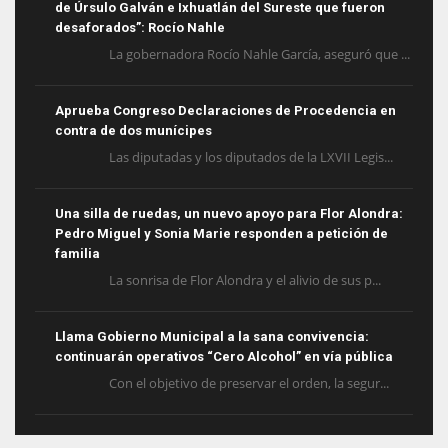
de Úrsulo Galván e Ixhuatlán del Sureste que fueron
desaforados”: Rocío Nahle
La gobernadora Rocío Nahle García, aseguró que ...
Aprueba Congreso Declaraciones de Procedencia en
contra de dos munícipes
Las diputadas y los diputados de la LXVII Legis...
Una silla de ruedas, un nuevo apoyo para Flor Alondra:
Pedro Miguel y Sonia Marie responden a petición de
familia
La sonrisa de Flor Alondra y el alivio de sus p...
Llama Gobierno Municipal a la sana convivencia:
continuarán operativos “Cero Alcohol” en vía pública
Con el objetivo de preservar el orden, la segur...