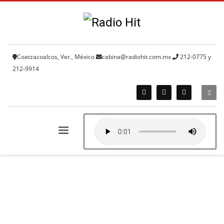
Coatzacoalcos, Ver., México
cabina@radiohit.com.mx
212-0775 y
212-9914