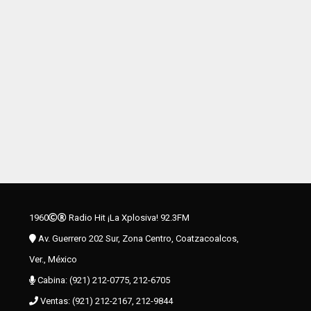
1960
Radio Hit ¡La Xplosiva! 92.3FM
Av. Guerrero 202 Sur, Zona Centro, Coatzacoalcos,
Ver., México
Cabina: (921) 212-0775, 212-6705
Ventas: (921) 212-2167, 212-9844