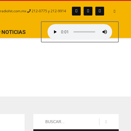
radiohit.com.mx
212-0775 y 212-9914
NOTICIAS