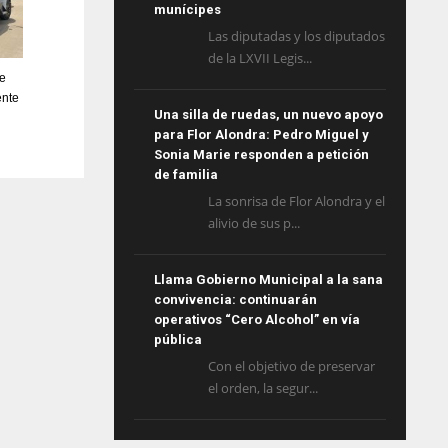
munícipes
Las diputadas y los diputados
de la LXVII Legis...
e
ente
Una silla de ruedas, un nuevo apoyo
para Flor Alondra: Pedro Miguel y
Sonia Marie responden a petición
de familia
La sonrisa de Flor Alondra y el
alivio de sus p...
Llama Gobierno Municipal a la sana
convivencia: continuarán
operativos “Cero Alcohol” en vía
pública
Con el objetivo de preservar
el orden, la segur...