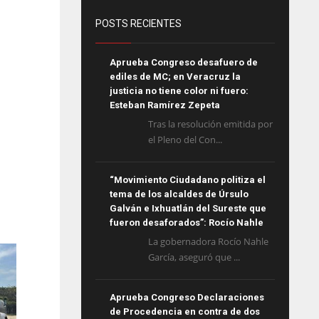
POSTS RECIENTES
Aprueba Congreso desafuero de
ediles de MC; en Veracruz la
justicia no tiene color ni fuero:
Esteban Ramírez Zepeta
Tras la resolución emitida por
el Pleno del Con...
“Movimiento Ciudadano politiza el
tema de los alcaldes de Úrsulo
Galván e Ixhuatlán del Sureste que
fueron desaforados”: Rocío Nahle
La gobernadora Rocío Nahle
García, aseguró que ...
Aprueba Congreso Declaraciones
de Procedencia en contra de dos