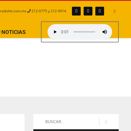
radiohit.com.mx
212-0775 y 212-9914
NOTICIAS