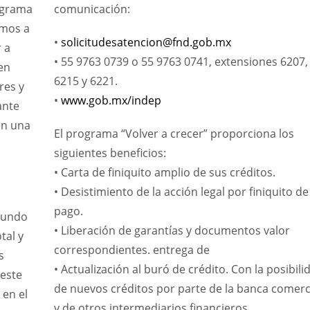
ograma
comunicación:
amos a
•
solicitudesatencion@fnd.gob.mx
 a
• 55 9763 0739 o 55 9763 0741, extensiones 6207,
en
6215 y 6221.
res y
•
www.gob.mx/indep
ante
en una
El programa “Volver a crecer” proporciona los
siguientes beneficios:
• Carta de finiquito amplio de sus créditos.
• Desistimiento de la acción legal por finiquito de
pago.
gundo
• Liberación de garantías y documentos valor
tal y
correspondientes. entrega de
s
• Actualización al buró de crédito. Con la posibili
 este
de nuevos créditos por parte de la banca comerc
 en el
y de otros intermediarios financieros.