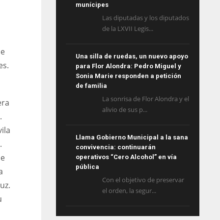
munícipes
Las diputadas y los diputados
de la LXVII Legis...
ue
Una silla de ruedas, un nuevo apoyo
es.
para Flor Alondra: Pedro Miguel y
Sonia Marie responden a petición
de familia
La sonrisa de Flor Alondra y el
era
alivio de sus p...
.
ila
Llama Gobierno Municipal a la sana
.
convivencia: continuarán
de
operativos “Cero Alcohol” en vía
pública
a
Con el objetivo de preservar
uz.
el orden, la segur...
u