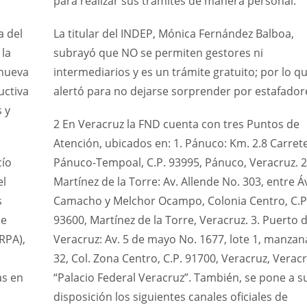
para realizar sus trámites de manera personal.
a del
La titular del INDEP, Mónica Fernández Balboa,
 la
subrayó que NO se permiten gestores ni
 nueva
intermediarios y es un trámite gratuito; por lo q
uctiva
alertó para no dejarse sorprender por estafador
s y
2 En Veracruz la FND cuenta con tres Puntos de
Atención, ubicados en: 1. Pánuco: Km. 2.8 Carret
cío
Pánuco-Tempoal, C.P. 93995, Pánuco, Veracruz. 2
el
Martínez de la Torre: Av. Allende No. 303, entre Áv
s
Camacho y Melchor Ocampo, Colonia Centro, C.P
de
93600, Martínez de la Torre, Veracruz. 3. Puerto 
RPA),
Veracruz: Av. 5 de mayo No. 1677, lote 1, manzan
32, Col. Zona Centro, C.P. 91700, Veracruz, Veracr
as en
“Palacio Federal Veracruz”. También, se pone a s
disposición los siguientes canales oficiales de