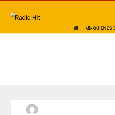
QUIENES
Radio Hit La Xplosiva 92.3 FM
JUEVES, 21 MAYO 2026
/
PUBLICADO EN
ESTATALES