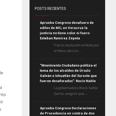
POSTS RECIENTES
Aprueba Congreso desafuero de
ediles de MC; en Veracruz la
justicia no tiene color ni fuero:
Esteban Ramírez Zepeta
Tras la resolución emitida por
el Pleno del Con...
“Movimiento Ciudadano politiza el
tema de los alcaldes de Úrsulo
de
Galván e Ixhuatlán del Sureste que
fueron desaforados”: Rocío Nahle
 a
La gobernadora Rocío Nahle
García, aseguró que ...
nto
ir
s
Aprueba Congreso Declaraciones
de Procedencia en contra de dos