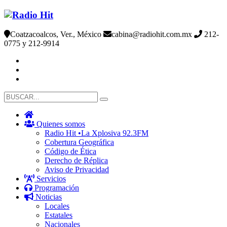
Coatzacoalcos, Ver., México
cabina@radiohit.com.mx
212-
0775 y 212-9914
Quienes somos
Radio Hit •La Xplosiva 92.3FM
Cobertura Geográfica
Código de Ética
Derecho de Réplica
Aviso de Privacidad
Servicios
Programación
Noticias
Locales
Estatales
Nacionales