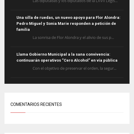
Las diputadas y los diputados de la LXVII Legis...
Una silla de ruedas, un nuevo apoyo para Flor Alondra:
Pedro Miguel y Sonia Marie responden a petición de
familia
La sonrisa de Flor Alondra y el alivio de sus p...
Llama Gobierno Municipal a la sana convivencia:
continuarán operativos “Cero Alcohol” en vía pública
Con el objetivo de preservar el orden, la segur...
COMENTARIOS RECIENTES