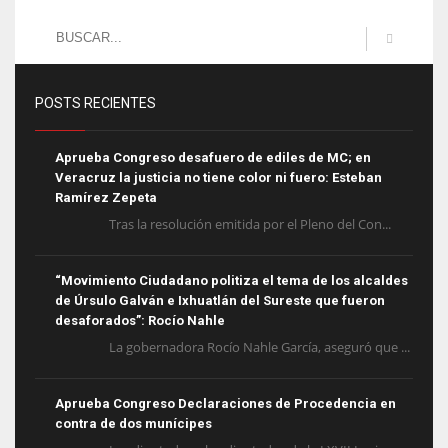
POSTS RECIENTES
Aprueba Congreso desafuero de ediles de MC; en
Veracruz la justicia no tiene color ni fuero: Esteban
Ramírez Zepeta
Tras la resolución emitida por el Pleno del Con...
“Movimiento Ciudadano politiza el tema de los alcaldes
de Úrsulo Galván e Ixhuatlán del Sureste que fueron
desaforados”: Rocío Nahle
La gobernadora Rocío Nahle García, aseguró que ...
Aprueba Congreso Declaraciones de Procedencia en
contra de dos munícipes