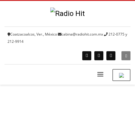
Coatzacoalcos, Ver., México
cabina@radiohit.com.mx
212-0775 y
212-9914