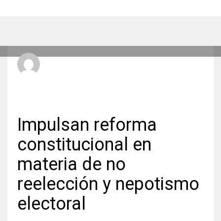
Radio Hit La Xplosiva 92.3 FM
JUEVES, 21 MAYO 2026
/
PUBLICADO EN
ESTATALES
Impulsan reforma
constitucional en
materia de no
reelección y nepotismo
electoral