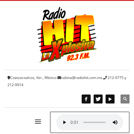
Coatzacoalcos, Ver., México
cabina@radiohit.com.mx
212-0775 y
212-9914