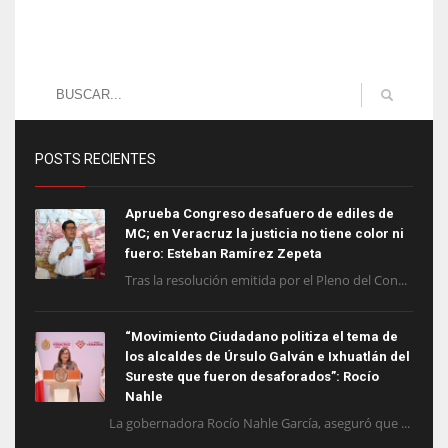
POSTS RECIENTES
Aprueba Congreso desafuero de ediles de
MC; en Veracruz la justicia no tiene color ni
fuero: Esteban Ramírez Zepeta
Tras la resolución emitida por el Pleno del Con...
“Movimiento Ciudadano politiza el tema de
los alcaldes de Úrsulo Galván e Ixhuatlán del
Sureste que fueron desaforados”: Rocío
Nahle
La gobernadora Rocío Nahle García, aseguró que ...