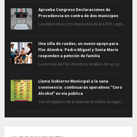
Aprueba Congreso Declaraciones de
Procedencia en contra de dos munícipes
Las diputadas y los diputados de la LXVII Legis...
Una silla de ruedas, un nuevo apoyo para
Flor Alondra: Pedro Miguel y Sonia Marie
responden a petición de familia
La sonrisa de Flor Alondra y el alivio de sus p...
Llama Gobierno Municipal a la sana
convivencia: continuarán operativos “Cero
Alcohol” en vía pública
Con el objetivo de preservar el orden, la segur...