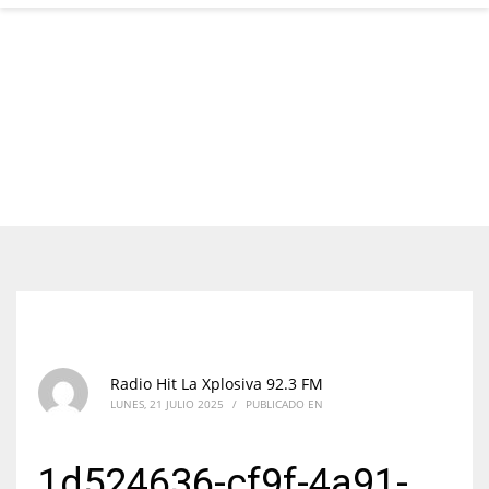
Radio Hit La Xplosiva 92.3 FM
LUNES, 21 JULIO 2025
/
PUBLICADO EN
1d524636-cf9f-4a91-