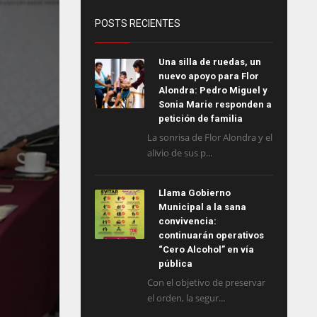
POSTS RECIENTES
Una silla de ruedas, un
nuevo apoyo para Flor
Alondra: Pedro Miguel y
Sonia Marie responden a
petición de familia
La sonrisa de Flor Alondra y el
alivio de sus p...
Llama Gobierno
Municipal a la sana
convivencia:
continuarán operativos
“Cero Alcohol” en vía
pública
Con el objetivo de preservar
el orden, la segur...