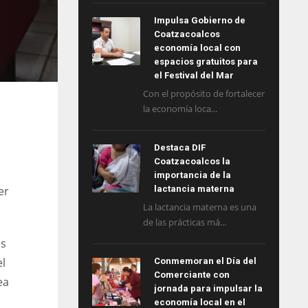
Impulsa Gobierno de
Coatzacoalcos
economía local con
espacios gratuitos para
el Festival del Mar
Con el propósito de fortalecer
la economía loca...
Destaca DIF
Coatzacoalcos la
importancia de la
er
lactancia materna
La lactancia materna es una
de las prácticas má...
es
el
Conmemoran el Día del
Comerciante con
ea
jornada para impulsar la
economía local en el