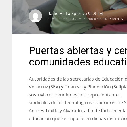
Radio Hit La Xplosiva 92.3 FM
JUEVES, 21 AGOSTO 2025
/
PUBLICADO EN
ESTATALES
Puertas abiertas y ce
comunidades educati
Autoridades de las secretarías de Educación 
Veracruz (SEV) y Finanzas y Planeación (Sefipl
sostuvieron reuniones con representantes
sindicales de los tecnológicos superiores de 
Andrés Tuxtla y Alvarado, a fin de fortalecer la
educación que se imparte en dichas instituci