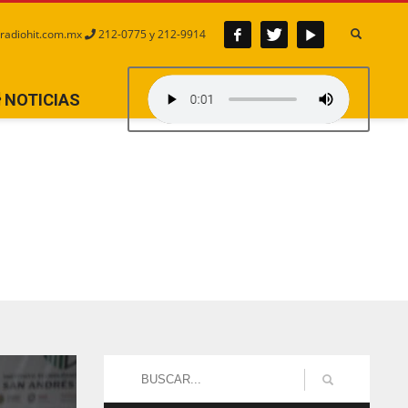
radiohit.com.mx
212-0775 y 212-9914
NOTICIAS