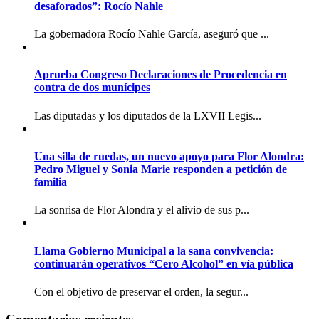
desaforados”: Rocío Nahle
La gobernadora Rocío Nahle García, aseguró que ...
Aprueba Congreso Declaraciones de Procedencia en
contra de dos munícipes
Las diputadas y los diputados de la LXVII Legis...
Una silla de ruedas, un nuevo apoyo para Flor Alondra:
Pedro Miguel y Sonia Marie responden a petición de
familia
La sonrisa de Flor Alondra y el alivio de sus p...
Llama Gobierno Municipal a la sana convivencia:
continuarán operativos “Cero Alcohol” en vía pública
Con el objetivo de preservar el orden, la segur...