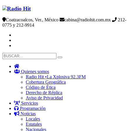
Coatzacoalcos, Ver., México
cabina@radiohit.com.mx
212-
0775 y 212-9914
Quienes somos
Radio Hit •La Xplosiva 92.3FM
Cobertura Geográfica
Código de Ética
Derecho de Réplica
Aviso de Privacidad
Servicios
Programación
Noticias
Locales
Estatales
Nacionales