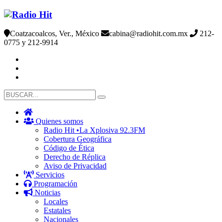
Coatzacoalcos, Ver., México
cabina@radiohit.com.mx
212-
0775 y 212-9914
Quienes somos
Radio Hit •La Xplosiva 92.3FM
Cobertura Geográfica
Código de Ética
Derecho de Réplica
Aviso de Privacidad
Servicios
Programación
Noticias
Locales
Estatales
Nacionales