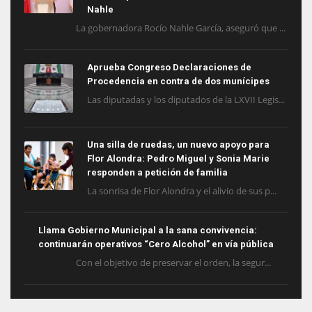
Nahle
La gobernadora Rocío Nahle García, aseguró que ...
Aprueba Congreso Declaraciones de
Procedencia en contra de dos munícipes
Las diputadas y los diputados de la LXVII Legis...
Una silla de ruedas, un nuevo apoyo para
Flor Alondra: Pedro Miguel y Sonia Marie
responden a petición de familia
La sonrisa de Flor Alondra y el alivio de sus p...
Llama Gobierno Municipal a la sana convivencia:
continuarán operativos “Cero Alcohol” en vía pública
Con el objetivo de preservar el orden, la segur...