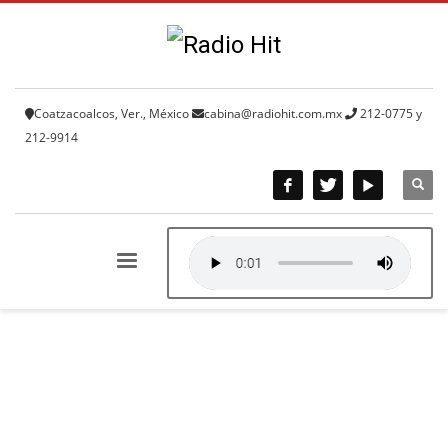
Coatzacoalcos, Ver., México
cabina@radiohit.com.mx
212-0775 y
212-9914