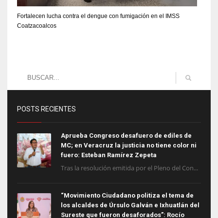
Fortalecen lucha contra el dengue con fumigación en el IMSS
Coatzacoalcos
POSTS RECIENTES
Aprueba Congreso desafuero de ediles de
MC; en Veracruz la justicia no tiene color ni
fuero: Esteban Ramírez Zepeta
Tras la resolución emitida por el Pleno del Con...
“Movimiento Ciudadano politiza el tema de
los alcaldes de Úrsulo Galván e Ixhuatlán del
Sureste que fueron desaforados”: Rocío