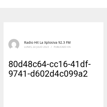
Radio Hit La Xplosiva 92.3 FM
LUNES, 24 JULIO 2023
/
PUBLICADO EN
80d48c64-cc16-41df-
9741-d602d4c099a2