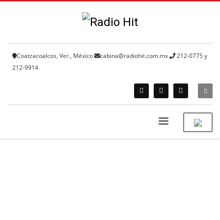
Coatzacoalcos, Ver., México
cabina@radiohit.com.mx
212-0775 y
212-9914