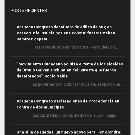
POSTS RECIENTES
Aprueba Congreso desafuero de ediles de MC; en
Veracruz la justicia no tiene color ni fuero: Esteban
Ramírez Zepeta
Tras la resolución emitida por el Pleno del Con...
“Movimiento Ciudadano politiza el tema de los alcaldes
de Úrsulo Galván e Ixhuatlán del Sureste que fueron
desaforados”: Rocío Nahle
La gobernadora Rocío Nahle García, aseguró que ...
Aprueba Congreso Declaraciones de Procedencia en
contra de dos munícipes
Las diputadas y los diputados de la LXVII Legis...
Una silla de ruedas, un nuevo apoyo para Flor Alondra: