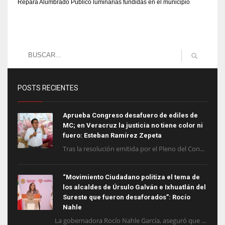
Repara Alumbrado Público luminarias fundidas en el municipio
POSTS RECIENTES
Aprueba Congreso desafuero de ediles de
MC; en Veracruz la justicia no tiene color ni
fuero: Esteban Ramírez Zepeta
Tras la resolución emitida por el Pleno del Con...
“Movimiento Ciudadano politiza el tema de
los alcaldes de Úrsulo Galván e Ixhuatlán del
Sureste que fueron desaforados”: Rocío
Nahle
La gobernadora Rocío Nahle García, aseguró que ...