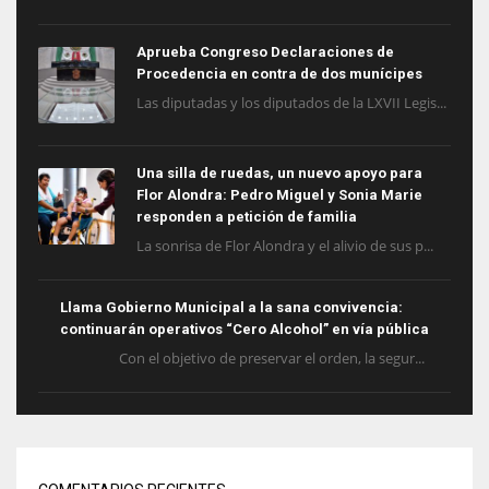
Aprueba Congreso Declaraciones de
Procedencia en contra de dos munícipes
Las diputadas y los diputados de la LXVII Legis...
Una silla de ruedas, un nuevo apoyo para
Flor Alondra: Pedro Miguel y Sonia Marie
responden a petición de familia
La sonrisa de Flor Alondra y el alivio de sus p...
Llama Gobierno Municipal a la sana convivencia:
continuarán operativos “Cero Alcohol” en vía pública
Con el objetivo de preservar el orden, la segur...