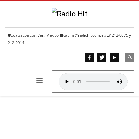
Coatzacoalcos, Ver., México
cabina@radiohit.com.mx
212-0775 y
212-9914