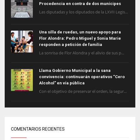
Procedencia en contra de dos munícipes
Las diputadas y los diputados de la LXVII Legis...
Una silla de ruedas, un nuevo apoyo para
Flor Alondra: Pedro Miguel y Sonia Marie
responden a petición de familia
La sonrisa de Flor Alondra y el alivio de sus p...
Llama Gobierno Municipal a la sana
convivencia: continuarán operativos “Cero
Alcohol” en vía pública
Con el objetivo de preservar el orden, la segur...
COMENTARIOS RECIENTES