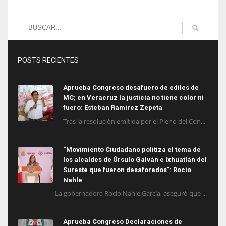
POSTS RECIENTES
Aprueba Congreso desafuero de ediles de
MC; en Veracruz la justicia no tiene color ni
fuero: Esteban Ramírez Zepeta
Tras la resolución emitida por el Pleno del Con...
“Movimiento Ciudadano politiza el tema de
los alcaldes de Úrsulo Galván e Ixhuatlán del
Sureste que fueron desaforados”: Rocío
Nahle
La gobernadora Rocío Nahle García, aseguró que ...
Aprueba Congreso Declaraciones de