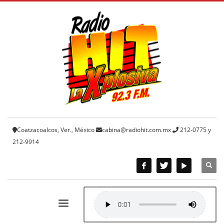
Coatzacoalcos, Ver., México
cabina@radiohit.com.mx
212-0775 y
212-9914