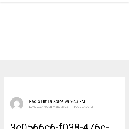
Radio Hit La Xplosiva 92.3 FM
LUNES, 27 NOVIEMBRE 2023
/
PUBLICADO EN
3e0566c6-f038-476e-