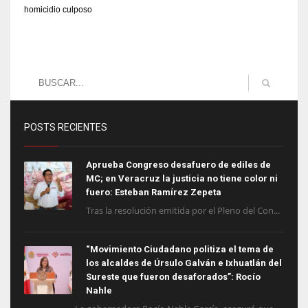
homicidio culposo
POSTS RECIENTES
Aprueba Congreso desafuero de ediles de
MC; en Veracruz la justicia no tiene color ni
fuero: Esteban Ramírez Zepeta
Tras la resolución emitida por el Pleno del Con...
“Movimiento Ciudadano politiza el tema de
los alcaldes de Úrsulo Galván e Ixhuatlán del
Sureste que fueron desaforados”: Rocío
Nahle