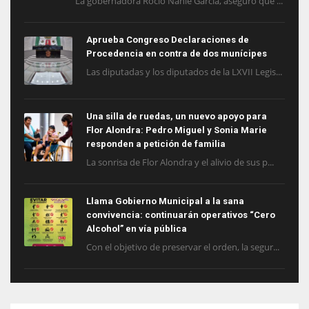
La gobernadora Rocío Nahle García, aseguró que ...
Aprueba Congreso Declaraciones de
Procedencia en contra de dos munícipes
Las diputadas y los diputados de la LXVII Legis...
Una silla de ruedas, un nuevo apoyo para
Flor Alondra: Pedro Miguel y Sonia Marie
responden a petición de familia
La sonrisa de Flor Alondra y el alivio de sus p...
Llama Gobierno Municipal a la sana
convivencia: continuarán operativos “Cero
Alcohol” en vía pública
Con el objetivo de preservar el orden, la segur...