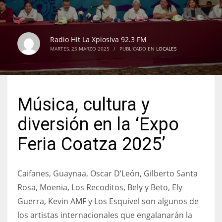
Radio Hit La Xplosiva 92.3 FM
MARTES, 25 MARZO 2025
/
PUBLICADO EN
LOCALES
Música, cultura y
diversión en la ‘Expo
Feria Coatza 2025’
Caifanes, Guaynaa, Oscar D’León, Gilberto Santa
Rosa, Moenia, Los Recoditos, Bely y Beto, Ely
Guerra, Kevin AMF y Los Esquivel son algunos de
los artistas internacionales que engalanarán la