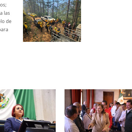
os;
a las
elo de
para