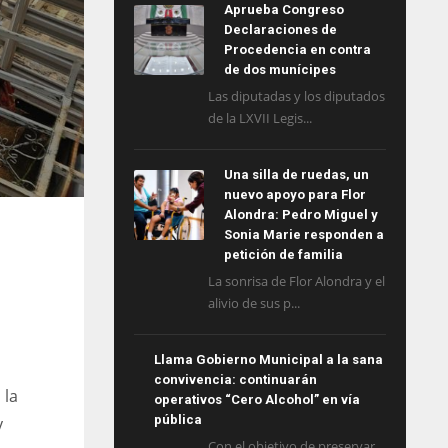
Aprueba Congreso
Declaraciones de
Procedencia en contra
de dos munícipes
Las diputadas y los diputados
de la LXVII Legis...
Una silla de ruedas, un
nuevo apoyo para Flor
Alondra: Pedro Miguel y
Sonia Marie responden a
petición de familia
La sonrisa de Flor Alondra y el
alivio de sus p...
Llama Gobierno Municipal a la sana
convivencia: continuarán
 la
operativos “Cero Alcohol” en vía
pública
y
Con el objetivo de preservar