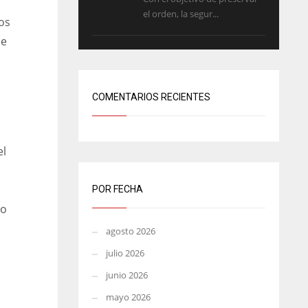
el orden, la segur...
los
de
COMENTARIOS RECIENTES
el
POR FECHA
go
agosto 2026
julio 2026
junio 2026
mayo 2026