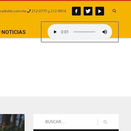
radiohit.com.mx
212-0775 y 212-9914
NOTICIAS