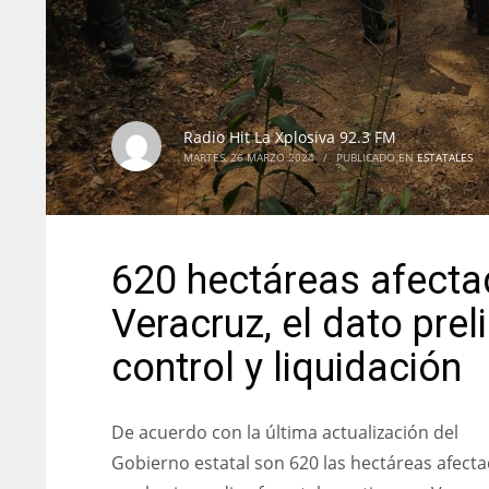
Radio Hit La Xplosiva 92.3 FM
MARTES, 26 MARZO 2024
/
PUBLICADO EN
ESTATALES
620 hectáreas afecta
Veracruz, el dato pre
control y liquidación
De acuerdo con la última actualización del
Gobierno estatal son 620 las hectáreas afect