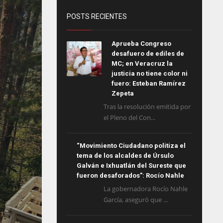
POSTS RECIENTES
Aprueba Congreso
desafuero de ediles de
MC; en Veracruz la
justicia no tiene color ni
fuero: Esteban Ramírez
Zepeta
Tras la resolución emitida por
el Pleno del Con...
“Movimiento Ciudadano politiza el
tema de los alcaldes de Úrsulo
Galván e Ixhuatlán del Sureste que
fueron desaforados”: Rocío Nahle
La gobernadora Rocío Nahle
García, aseguró que ...