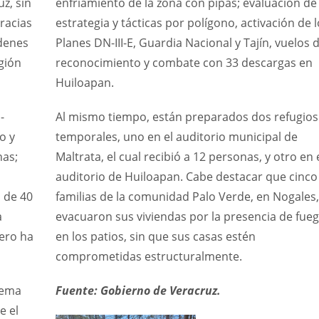
z, sin
enfriamiento de la zona con pipas; evaluación de
racias
estrategia y tácticas por polígono, activación de 
rdenes
Planes DN-III-E, Guardia Nacional y Tajín, vuelos 
egión
reconocimiento y combate con 33 descargas en
Huiloapan.
-
Al mismo tiempo, están preparados dos refugios
o y
temporales, uno en el auditorio municipal de
has;
Maltrata, el cual recibió a 12 personas, y otro en 
auditorio de Huiloapan. Cabe destacar que cinco
 de 40
familias de la comunidad Palo Verde, en Nogales,
a
evacuaron sus viviendas por la presencia de fue
pero ha
en los patios, sin que sus casas estén
comprometidas estructuralmente.
tema
Fuente: Gobierno de Veracruz.
e el