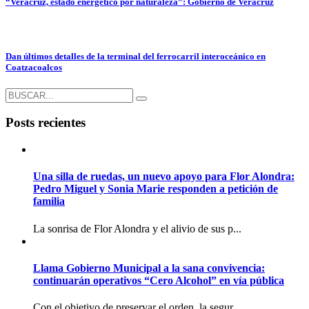
“Veracruz, estado energético por naturaleza”: Gobierno de Veracruz
Dan últimos detalles de la terminal del ferrocarril interoceánico en
Coatzacoalcos
Posts recientes
Una silla de ruedas, un nuevo apoyo para Flor Alondra:
Pedro Miguel y Sonia Marie responden a petición de
familia
La sonrisa de Flor Alondra y el alivio de sus p...
Llama Gobierno Municipal a la sana convivencia:
continuarán operativos “Cero Alcohol” en vía pública
Con el objetivo de preservar el orden, la segur...