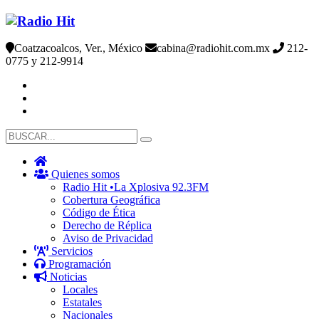
Coatzacoalcos, Ver., México
cabina@radiohit.com.mx
212-
0775 y 212-9914
Quienes somos
Radio Hit •La Xplosiva 92.3FM
Cobertura Geográfica
Código de Ética
Derecho de Réplica
Aviso de Privacidad
Servicios
Programación
Noticias
Locales
Estatales
Nacionales