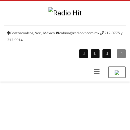
Coatzacoalcos, Ver., México
cabina@radiohit.com.mx
212-0775 y
212-9914