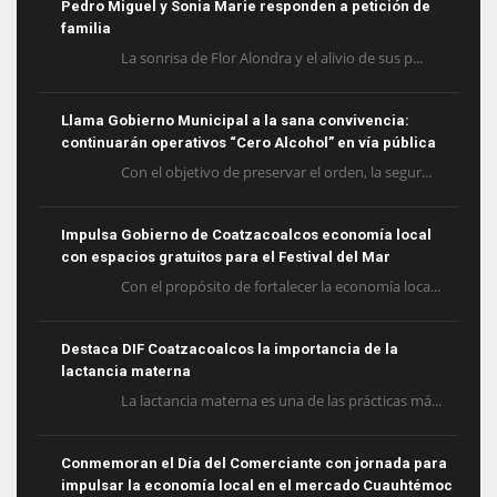
Pedro Miguel y Sonia Marie responden a petición de
familia
La sonrisa de Flor Alondra y el alivio de sus p...
Llama Gobierno Municipal a la sana convivencia:
continuarán operativos “Cero Alcohol” en vía pública
Con el objetivo de preservar el orden, la segur...
Impulsa Gobierno de Coatzacoalcos economía local
con espacios gratuitos para el Festival del Mar
Con el propósito de fortalecer la economía loca...
Destaca DIF Coatzacoalcos la importancia de la
lactancia materna
La lactancia materna es una de las prácticas má...
Conmemoran el Día del Comerciante con jornada para
impulsar la economía local en el mercado Cuauhtémoc