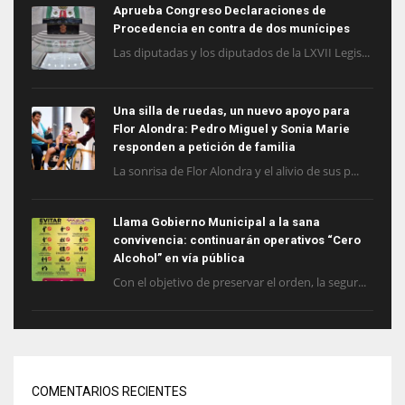
Aprueba Congreso Declaraciones de
Procedencia en contra de dos munícipes
Las diputadas y los diputados de la LXVII Legis...
Una silla de ruedas, un nuevo apoyo para
Flor Alondra: Pedro Miguel y Sonia Marie
responden a petición de familia
La sonrisa de Flor Alondra y el alivio de sus p...
Llama Gobierno Municipal a la sana
convivencia: continuarán operativos “Cero
Alcohol” en vía pública
Con el objetivo de preservar el orden, la segur...
COMENTARIOS RECIENTES