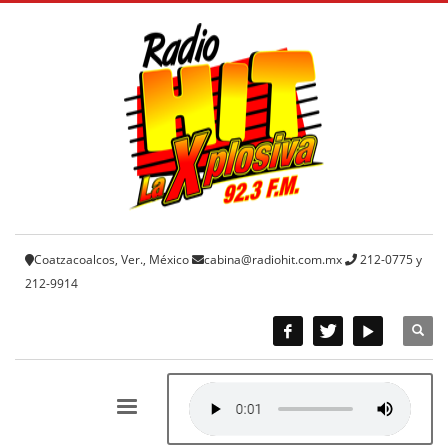
Coatzacoalcos, Ver., México
cabina@radiohit.com.mx
212-0775 y
212-9914