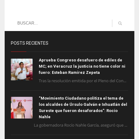
POSTS RECIENTES
Aprueba Congreso desafuero de ediles de
MC; en Veracruz la justicia no tiene color ni
fuero: Esteban Ramírez Zepeta
Tras la resolución emitida por el Pleno del Con...
“Movimiento Ciudadano politiza el tema de
los alcaldes de Úrsulo Galván e Ixhuatlán del
Sureste que fueron desaforados”: Rocío
Nahle
La gobernadora Rocío Nahle García, aseguró que ...