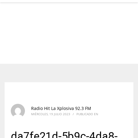
Radio Hit La Xplosiva 92.3 FM
MIÉRCOLES, 19 JULIO 2023
/
PUBLICADO EN
da7fe21d-5b9c-4da8-