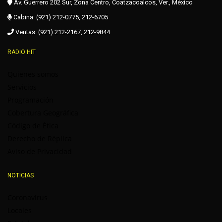
Av. Guerrero 202 Sur, Zona Centro, Coatzacoalcos, Ver., México
Cabina: (921) 212-0775, 212-6705
Ventas: (921) 212-2167, 212-9844
RADIO HIT
Quienes somos
Servicios
Programación
Cobertura Geográfica
Código de Ética
Derecho de Réplica
Aviso de Privacidad
NOTICIAS
Coronavirus
Locales