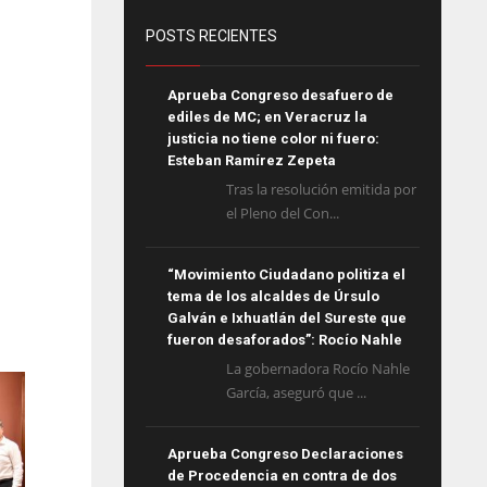
POSTS RECIENTES
Aprueba Congreso desafuero de
ediles de MC; en Veracruz la
justicia no tiene color ni fuero:
Esteban Ramírez Zepeta
Tras la resolución emitida por
el Pleno del Con...
“Movimiento Ciudadano politiza el
tema de los alcaldes de Úrsulo
Galván e Ixhuatlán del Sureste que
fueron desaforados”: Rocío Nahle
La gobernadora Rocío Nahle
García, aseguró que ...
Aprueba Congreso Declaraciones
de Procedencia en contra de dos