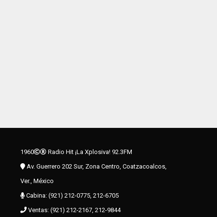
1960
Radio Hit ¡La Xplosiva! 92.3FM
Av. Guerrero 202 Sur, Zona Centro, Coatzacoalcos,
Ver., México
Cabina: (921) 212-0775, 212-6705
Ventas: (921) 212-2167, 212-9844