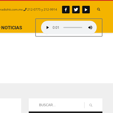
radiohit.com.mx
212-0775 y 212-9914
NOTICIAS