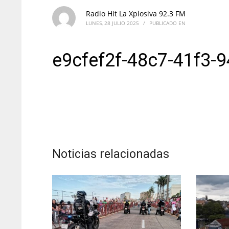
Radio Hit La Xplosiva 92.3 FM
LUNES, 28 JULIO 2025
/
PUBLICADO EN
e9cfef2f-48c7-41f3-
Noticias relacionadas