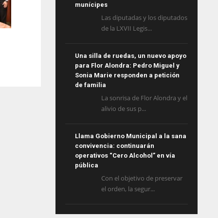
munícipes
Las diputadas y los diputados
de la LXVII Legis...
Una silla de ruedas, un nuevo apoyo
para Flor Alondra: Pedro Miguel y
Sonia Marie responden a petición
de familia
La sonrisa de Flor Alondra y el
alivio de sus p...
Llama Gobierno Municipal a la sana
convivencia: continuarán
operativos “Cero Alcohol” en vía
pública
Con el objetivo de preservar
el orden, la segur...