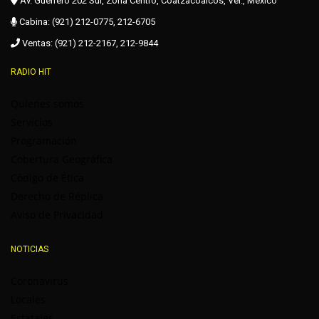
Av. Guerrero 202 Sur, Zona Centro, Coatzacoalcos, Ver., México
Cabina: (921) 212-0775, 212-6705
Ventas: (921) 212-2167, 212-9844
RADIO HIT
Quienes somos
Servicios
Programación
Cobertura Geográfica
Código de Ética
Derecho de Réplica
Aviso de Privacidad
NOTICIAS
Coronavirus
Locales
Estatales