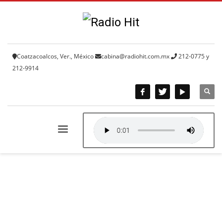
Coatzacoalcos, Ver., México
cabina@radiohit.com.mx
212-0775 y
212-9914