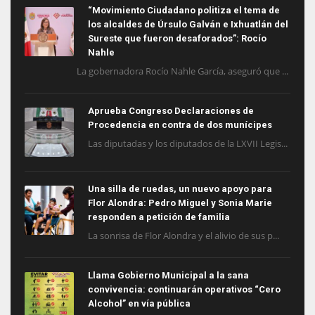
“Movimiento Ciudadano politiza el tema de
los alcaldes de Úrsulo Galván e Ixhuatlán del
Sureste que fueron desaforados”: Rocío
Nahle
La gobernadora Rocío Nahle García, aseguró que ...
Aprueba Congreso Declaraciones de
Procedencia en contra de dos munícipes
Las diputadas y los diputados de la LXVII Legis...
Una silla de ruedas, un nuevo apoyo para
Flor Alondra: Pedro Miguel y Sonia Marie
responden a petición de familia
La sonrisa de Flor Alondra y el alivio de sus p...
Llama Gobierno Municipal a la sana
convivencia: continuarán operativos “Cero
Alcohol” en vía pública