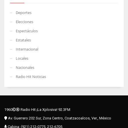
Deportes
Elecciones
Espectáculos
Estatales
Internacional
Locales
Nacionales
Radio Hit Noticias
1960
Radio Hit ¡La Xplosiva! 92.3FM
Av. Guerrero 202 Sur, Zona Centro, Coatzacoalcos, Ver., México
Cabina: (921) 212-0775, 212-6705