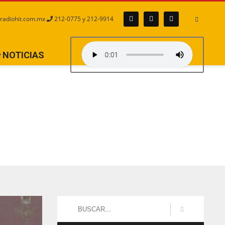
radiohit.com.mx
212-0775 y 212-9914
NOTICIAS