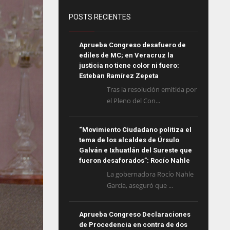
POSTS RECIENTES
Aprueba Congreso desafuero de
ediles de MC; en Veracruz la
justicia no tiene color ni fuero:
Esteban Ramírez Zepeta
Tras la resolución emitida por
el Pleno del Con...
“Movimiento Ciudadano politiza el
tema de los alcaldes de Úrsulo
Galván e Ixhuatlán del Sureste que
fueron desaforados”: Rocío Nahle
La gobernadora Rocío Nahle
García, aseguró que ...
Aprueba Congreso Declaraciones
de Procedencia en contra de dos