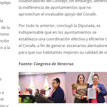
colaboradores del Consejo; sin embargo, lament
mplejo
la indiferencia de ayuntamientos que no
aprovechan el invaluable apoyo del Conafe.
la
Por todo lo anterior, concluyó la Diputada, es
 de la
indispensable que en los ayuntamientos se
nismo
establezca una coordinación efectiva y eficiente 
nción
el Conafe, a fin de generar escenarios alentador
o a la
para que sus habitantes mejoren su calidad de vi
Fuente: Congreso de Veracruz.
e
s a
 el
ios y