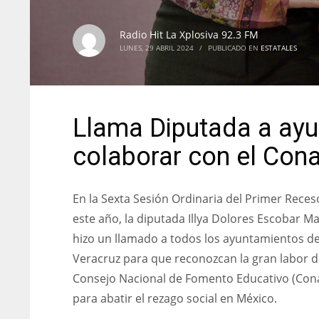
Radio Hit La Xplosiva 92.3 FM
LUNES, 29 ABRIL 2024
/
PUBLICADO EN
ESTATALES
Llama Diputada a ayu
colaborar con el Con
En la Sexta Sesión Ordinaria del Primer Reces
este año, la diputada Illya Dolores Escobar Ma
hizo un llamado a todos los ayuntamientos d
Veracruz para que reconozcan la gran labor d
Consejo Nacional de Fomento Educativo (Con
para abatir el rezago social en México.