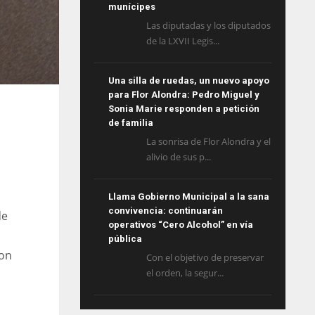
munícipes
Las diputadas y los diputados
de la LXVII Legis...
Una silla de ruedas, un nuevo apoyo
para Flor Alondra: Pedro Miguel y
Sonia Marie responden a petición
de familia
La sonrisa de Flor Alondra y el
alivio de sus p...
Llama Gobierno Municipal a la sana
convivencia: continuarán
de
operativos “Cero Alcohol” en vía
pública
con
Con el objetivo de preservar
el orden, la segur...