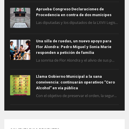
Aprueba Congreso Declaraciones de
Procedencia en contra de dos munícipes
Las diputadas y los diputados de la LXVII Legis...
Una silla de ruedas, un nuevo apoyo para
Flor Alondra: Pedro Miguel y Sonia Marie
responden a petición de familia
La sonrisa de Flor Alondra y el alivio de sus p...
Llama Gobierno Municipal a la sana
convivencia: continuarán operativos “Cero
Alcohol” en vía pública
Con el objetivo de preservar el orden, la segur...