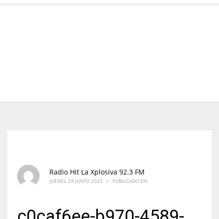
Radio Hit La Xplosiva 92.3 FM
JUEVES, 29 JUNIO 2023
/
PUBLICADO EN
c0caf6ee-b970-4589-