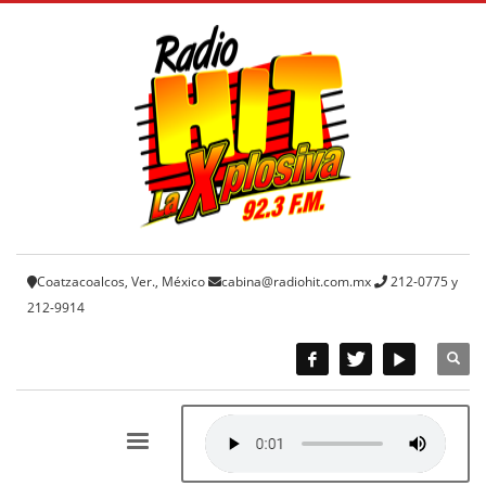
Coatzacoalcos, Ver., México
cabina@radiohit.com.mx
212-0775 y
212-9914