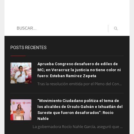
POSTS RECIENTES
Aprueba Congreso desafuero de ediles de
MC; en Veracruz la justicia no tiene color ni
fuero: Esteban Ramírez Zepeta
Tras la resolución emitida por el Pleno del Con...
“Movimiento Ciudadano politiza el tema de
los alcaldes de Úrsulo Galván e Ixhuatlán del
Sureste que fueron desaforados”: Rocío
Nahle
La gobernadora Rocío Nahle García, aseguró que ...