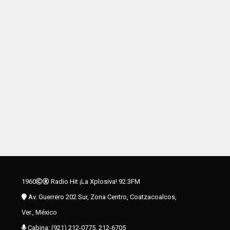
1960
Radio Hit ¡La Xplosiva! 92.3FM
Av. Guerrero 202 Sur, Zona Centro, Coatzacoalcos,
Ver., México
Cabina: (921) 212-0775, 212-6705