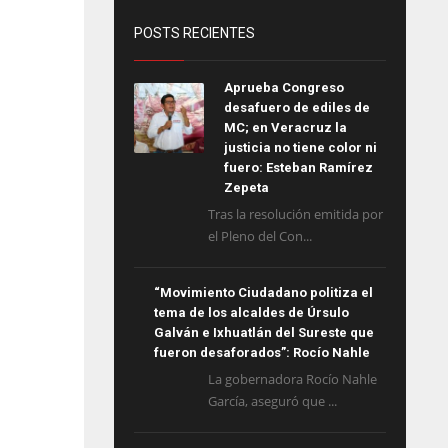
POSTS RECIENTES
Aprueba Congreso
desafuero de ediles de
MC; en Veracruz la
justicia no tiene color ni
fuero: Esteban Ramírez
Zepeta
Tras la resolución emitida por
el Pleno del Con...
“Movimiento Ciudadano politiza el
tema de los alcaldes de Úrsulo
Galván e Ixhuatlán del Sureste que
fueron desaforados”: Rocío Nahle
La gobernadora Rocío Nahle
García, aseguró que ...