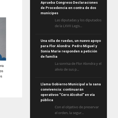
Aprueba Congreso Declaraciones
de Procedencia en contra de dos
munícipes
Las diputadas y los diputados
de la LXVII Legis...
Una silla de ruedas, un nuevo apoyo
para Flor Alondra: Pedro Miguel y
Sonia Marie responden a petición
de familia
La sonrisa de Flor Alondra y el
era
alivio de sus p...
los
es
Llama Gobierno Municipal a la sana
convivencia: continuarán
operativos “Cero Alcohol” en vía
pública
Con el objetivo de preservar
el orden, la segur...