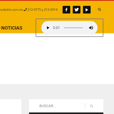
radiohit.com.mx
212-0775 y 212-9914
NOTICIAS