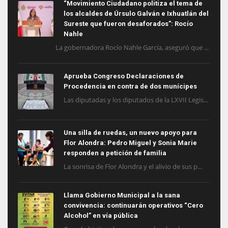
“Movimiento Ciudadano politiza el tema de
los alcaldes de Úrsulo Galván e Ixhuatlán del
Sureste que fueron desaforados”: Rocío
Nahle
La gobernadora Rocío Nahle García, aseguró que ...
Aprueba Congreso Declaraciones de
Procedencia en contra de dos munícipes
Las diputadas y los diputados de la LXVII Legis...
Una silla de ruedas, un nuevo apoyo para
Flor Alondra: Pedro Miguel y Sonia Marie
responden a petición de familia
La sonrisa de Flor Alondra y el alivio de sus p...
Llama Gobierno Municipal a la sana
convivencia: continuarán operativos “Cero
Alcohol” en vía pública