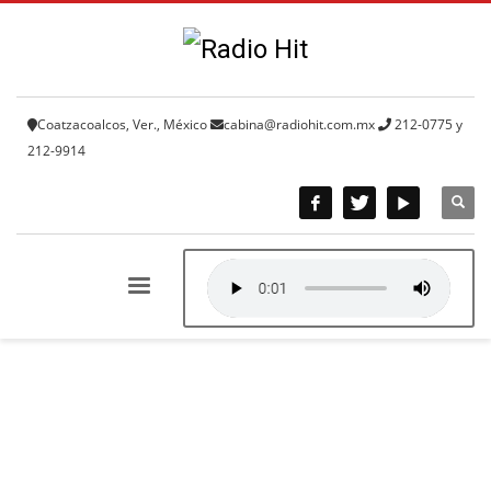
Coatzacoalcos, Ver., México
cabina@radiohit.com.mx
212-0775 y
212-9914