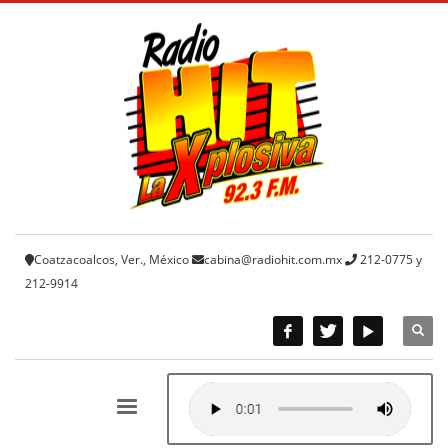
Coatzacoalcos, Ver., México
cabina@radiohit.com.mx
212-0775 y
212-9914