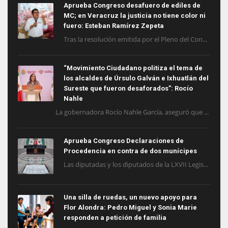
Aprueba Congreso desafuero de ediles de
MC; en Veracruz la justicia no tiene color ni
fuero: Esteban Ramírez Zepeta
Tras la resolución emitida por el Pleno del Con...
“Movimiento Ciudadano politiza el tema de
los alcaldes de Úrsulo Galván e Ixhuatlán del
Sureste que fueron desaforados”: Rocío
Nahle
La gobernadora Rocío Nahle García, aseguró que ...
Aprueba Congreso Declaraciones de
Procedencia en contra de dos munícipes
Las diputadas y los diputados de la LXVII Legis...
Una silla de ruedas, un nuevo apoyo para
Flor Alondra: Pedro Miguel y Sonia Marie
responden a petición de familia