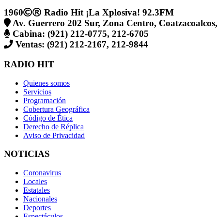
1960
Radio Hit ¡La Xplosiva! 92.3FM
Av. Guerrero 202 Sur, Zona Centro, Coatzacoalcos,
Cabina: (921) 212-0775, 212-6705
Ventas: (921) 212-2167, 212-9844
RADIO HIT
Quienes somos
Servicios
Programación
Cobertura Geográfica
Código de Ética
Derecho de Réplica
Aviso de Privacidad
NOTICIAS
Coronavirus
Locales
Estatales
Nacionales
Deportes
Espectáculos