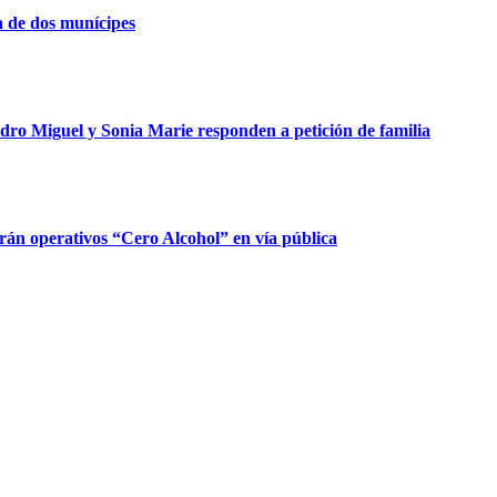
 de dos munícipes
dro Miguel y Sonia Marie responden a petición de familia
rán operativos “Cero Alcohol” en vía pública