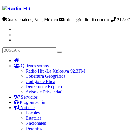
Coatzacoalcos, Ver., México
cabina@radiohit.com.mx
212-07
Quienes somos
Radio Hit •La Xplosiva 92.3FM
Cobertura Geográfica
Código de Ética
Derecho de Réplica
Aviso de Privacidad
Servicios
Programación
Noticias
Locales
Estatales
Nacionales
Deportes